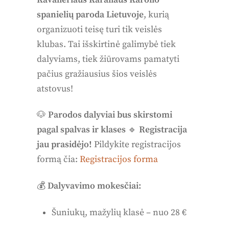
spanielių paroda Lietuvoje
, kurią
organizuoti teisę turi tik veislės
klubas. Tai išskirtinė galimybė tiek
dalyviams, tiek žiūrovams pamatyti
pačius gražiausius šios veislės
atstovus!
🐶
Parodos dalyviai bus skirstomi
pagal spalvas ir klases
🔹
Registracija
jau prasidėjo!
Pildykite registracijos
formą čia:
Registracijos forma
💰
Dalyvavimo mokesčiai:
Šuniukų, mažylių klasė – nuo 28 €