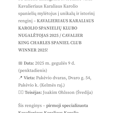
Kavalieriaus Karaliaus Karolio
spanielių mylėtojus į unikalų ir istorinį
renginį –
KAVALIERIAUS KARALIAUS
KAROLIO SPANIELIŲ KLUBO
NUGALĖTOJAS 2025 / CAVALIER
KING CHARLES SPANIEL CLUB
WINNER 2025
!
📅
Data:
2025 m. gegužės 9 d.
(penktadienis)
📍
Vieta:
Pakėvio dvaras, Dvaro g. 54,
Pakėvio k. (Kelmės raj.)
👨‍⚖️
Teisėjas:
Joakim Ohlsson (Švedija)
Šis renginys –
pirmoji specializuota
Kavalieriaus Karaliaus Karolio