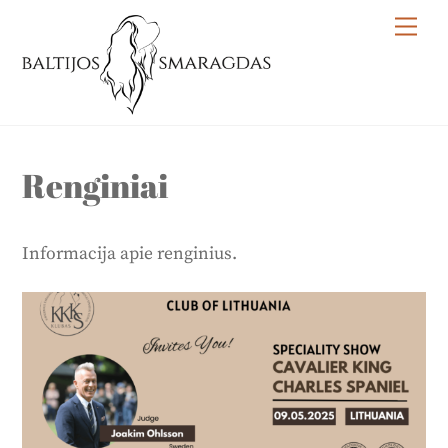
Skip
Me
to
content
Renginiai
Informacija apie renginius.