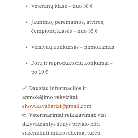
Veteranų klasė – nuo 30 €
Jaunimo, pereinamos, atviros,
čempionų klasės – nuo 35 €
Veislynų konkursas – nemokamas
Porų ir reproduktorių konkursai –
po 10 €
🔗
Daugiau informacijos ir
apmokėjimo rekvizitai
:
show.kavalieriai@gmail.com
📜
Veterinariniai reikalavimai:
visi
dalyvaujantys šunys privalo būti
suženklinti mikroschema, turėti