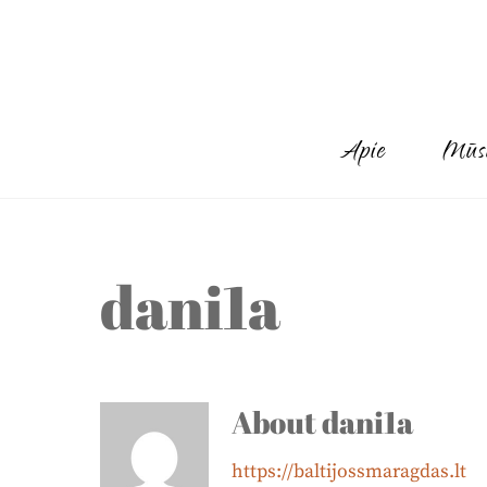
Skip
to
content
Apie
Mūs
dani1a
About
dani1a
https://baltijossmaragdas.lt