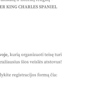
IER KING CHARLES SPANIEL
voje
, kurią organizuoti teisę turi
ražiausius šios veislės atstovus!
dykite registracijos formą čia: