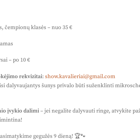
s, čempionų klasės – nuo 35 €
kamas
sai – po 10 €
kėjimo rekvizitai
:
show.kavalieriai@gmail.com
isi dalyvaujantys šunys privalo būti suženklinti mikrosch
nio įvykio dalimi
– jei negalite dalyvauti ringe, atvykite pa
simintina!
pasimatykime gegužės 9 dieną! 🏆🐾