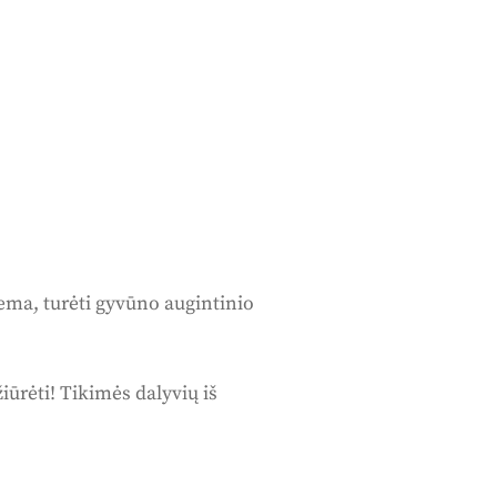
ema, turėti gyvūno augintinio
žiūrėti! Tikimės dalyvių iš