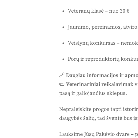
Veteranų klasė – nuo 30 €
Jaunimo, pereinamos, atviro
Veislynų konkursas – nemo
Porų ir reproduktorių konkur
🔗
Daugiau informacijos ir apmo
📜
Veterinariniai reikalavimai:
v
pasą ir galiojančius skiepus.
Nepraleiskite progos tapti
istori
daugybės šalių, tad šventė bus į
Lauksime Jūsų Pakėvio dvare – 