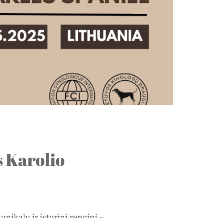
s Karolio
nikalų ir istorinį renginį –