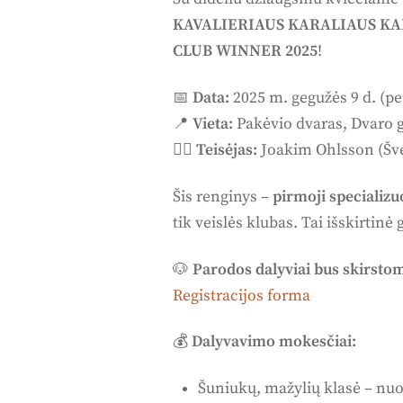
KAVALIERIAUS KARALIAUS KAR
CLUB WINNER 2025
!
📅
Data:
2025 m. gegužės 9 d. (p
📍
Vieta:
Pakėvio dvaras, Dvaro g.
👨‍⚖️
Teisėjas:
Joakim Ohlsson (Šve
Šis renginys –
pirmoji specializu
tik veislės klubas. Tai išskirtin
🐶
Parodos dalyviai bus skirstomi
Registracijos forma
💰
Dalyvavimo mokesčiai:
Šuniukų, mažylių klasė – nuo