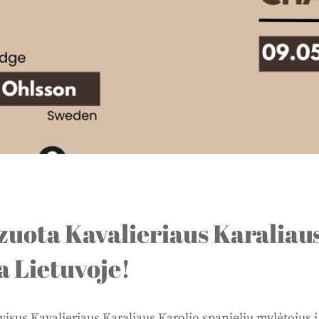
izuota Kavalieriaus Karaliau
a Lietuvoje!
sus Kavalieriaus Karaliaus Karolio spanielių mylėtojus į u