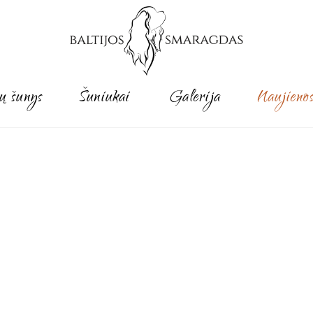
ų šunys
Šuniukai
Galerija
Naujieno