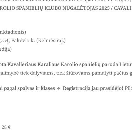
OLIO SPANIELIŲ KLUBO NUGALĖTOJAS 2025 / CAVAL
enktadienis)
 54, Pakėvio k. (Kelmės raj.)
dija)
ota Kavalieriaus Karaliaus Karolio spanielių paroda Lietu
ė galimybė tiek dalyviams, tiek žiūrovams pamatyti pačius g
 pagal spalvas ir klases
🔹
Registracija jau prasidėjo!
Pil
 28 €