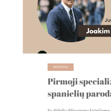
RENGINIAI
Pirmoji special
spanielių parod
Su dideliu džiaugsmu kviečiame vi